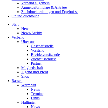
Verband allgemein
Anmeldeformulare & Anträge
Zuchtbuchordnungen und Ergebnisse
Online Zuchtbuch
Start
News
News-Archiv
Verband
Über uns
Geschäftsstelle
Vorstand
Bezirksvorsitzende
Zuchtausschüsse
Partner
Mitgliedschaft
Jugend und Pferd
Shop
Rassen
Warmblut
News
Termine
Links
Haflinger
News