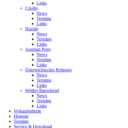
Links
Criollo
News
Termine
Links
Huzule
News
Termine
Links
Austrian Pony
News
Termine
Links
Österreichisches Reitpony
News
Termine
Links
Weißer Barockesel
News
Termine
Links
Verkaufspferde
Hengste
Termine
Service & Download