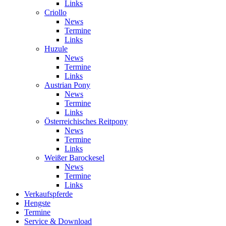
Links
Criollo
News
Termine
Links
Huzule
News
Termine
Links
Austrian Pony
News
Termine
Links
Österreichisches Reitpony
News
Termine
Links
Weißer Barockesel
News
Termine
Links
Verkaufspferde
Hengste
Termine
Service & Download