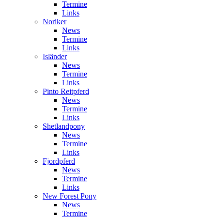
Termine
Links
Noriker
News
Termine
Links
Isländer
News
Termine
Links
Pinto Reitpferd
News
Termine
Links
Shetlandpony
News
Termine
Links
Fjordpferd
News
Termine
Links
New Forest Pony
News
Termine