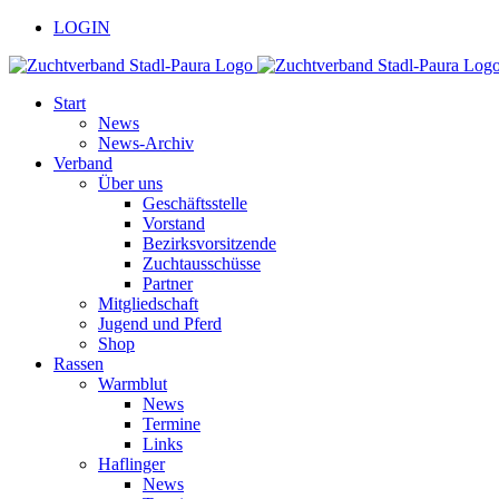
Zum
facebook
youtube
LOGIN
Inhalt
springen
Start
News
News-Archiv
Verband
Über uns
Geschäftsstelle
Vorstand
Bezirksvorsitzende
Zuchtausschüsse
Partner
Mitgliedschaft
Jugend und Pferd
Shop
Rassen
Warmblut
News
Termine
Links
Haflinger
News