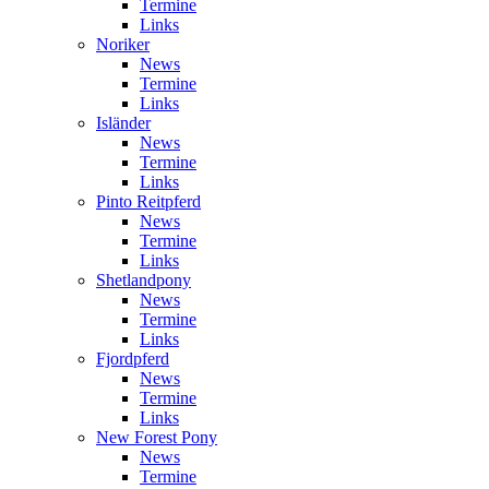
Termine
Links
Noriker
News
Termine
Links
Isländer
News
Termine
Links
Pinto Reitpferd
News
Termine
Links
Shetlandpony
News
Termine
Links
Fjordpferd
News
Termine
Links
New Forest Pony
News
Termine