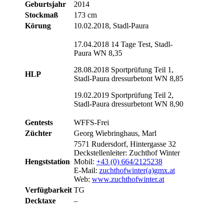
Geburtsjahr
2014
Stockmaß
173 cm
Körung
10.02.2018, Stadl-Paura
17.04.2018 14 Tage Test, Stadl-
Paura WN 8,35
28.08.2018 Sportprüfung Teil 1,
HLP
Stadl-Paura dressurbetont WN 8,85
19.02.2019 Sportprüfung Teil 2,
Stadl-Paura dressurbetont WN 8,90
Gentests
WFFS-Frei
Züchter
Georg Wiebringhaus, Marl
7571 Rudersdorf, Hintergasse 32
Deckstellenleiter: Zuchthof Winter
Hengststation
Mobil:
+43 (0) 664/2125238
E-Mail:
zuchthofwinter(a)gmx.at
Web:
www.zuchthofwinter.at
Verfügbarkeit
TG
Decktaxe
–