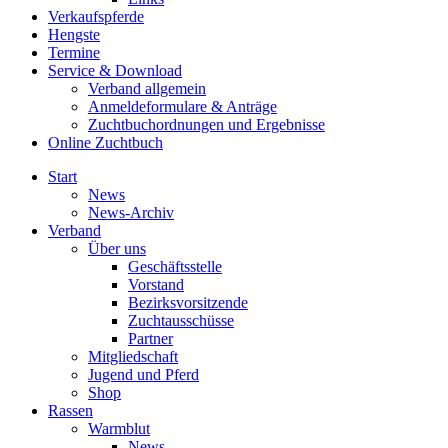
Verkaufspferde
Hengste
Termine
Service & Download
Verband allgemein
Anmeldeformulare & Anträge
Zuchtbuchordnungen und Ergebnisse
Online Zuchtbuch
Start
News
News-Archiv
Verband
Über uns
Geschäftsstelle
Vorstand
Bezirksvorsitzende
Zuchtausschüsse
Partner
Mitgliedschaft
Jugend und Pferd
Shop
Rassen
Warmblut
News