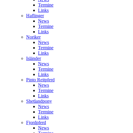
Termine
Links
Haflinger
News
Termine
Links
Noriker
News
Termine
Links
Isländer
News
Termine
Links
Pinto Reitpferd
News
Termine
Links
Shetlandpony
News
Termine
Links
Fjordpferd
News