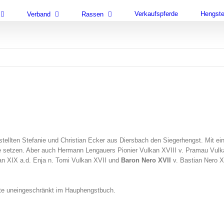
Verkaufspferde
Hengst
Verband
Rassen
o stellten Stefanie und Christian Ecker aus Diersbach den Siegerhengst. Mit 
e setzen. Aber auch Hermann Lengauers Pionier Vulkan XVIII v. Pramau Vulkan 
n XIX a.d. Enja n. Tomi Vulkan XVII und
Baron Nero XVII
v. Bastian Nero X
te uneingeschränkt im Hauphengstbuch.