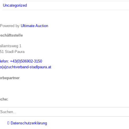
Uncategorized
Powered by
Ultimate Auction
schäftsstelle
allamtsweg 1
51 Stadl-Paura
lefon: +43(0)506902-3150
fo(a)zuchtverband-stadlpaura.at
rbepartner
che:
che
ch:
Datenschutzerklärung