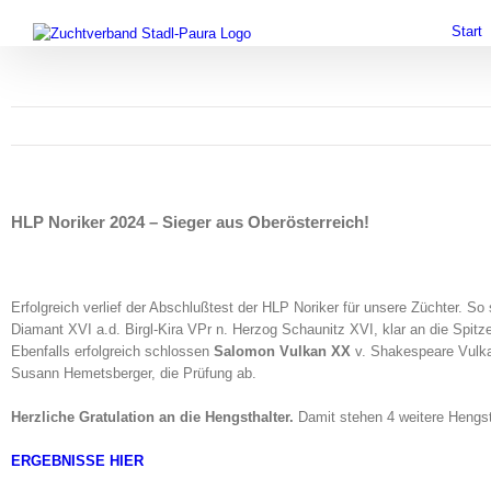
Zum
facebook
youtube
Start
Inhalt
springen
HLP Noriker 2024 – Sieger aus Oberösterreich!
Erfolgreich verlief der Abschlußtest der HLP Noriker für unsere Züchter. S
Diamant XVI a.d. Birgl-Kira VPr n. Herzog Schaunitz XVI, klar an die Spitz
Ebenfalls erfolgreich schlossen
Salomon Vulkan XX
v. Shakespeare Vulka
Susann Hemetsberger, die Prüfung ab.
Herzliche Gratulation an die Hengsthalter.
Damit stehen 4 weitere Hengs
ERGEBNISSE HIER