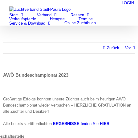
Zum
LOGIN
facebook
youtube
Inhalt
Start
Verband
Rassen
springen
Verkaufspferde
Hengste
Termine
Online Zuchtbuch
Service & Download
Zurück
Vor
AWÖ Bundes­championat 2023
Großartige Erfolge konnten unsere Züchter auch beim heurigen AWÖ
Bundeschampionat wieder verbuchen – HERZLICHE GRATULATION an
alle Züchter und Besitzer!
Alle bereits veröffentlichten
ERGEBNISSE
finden Sie
HIER
schäftsstelle