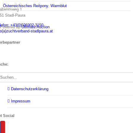
Österreichisches Reitpony
,
Warmblut
allamtsweg 1
51 Stadl-Paura
lefon: +43(0)506902-3150
Powered by
Ultimate Auction
fo(a)zuchtverband-stadlpaura.at
rbepartner
che:
che
ch:
Datenschutzerklärung
Impressum
t Social