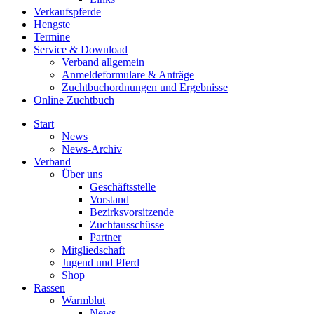
Verkaufspferde
Hengste
Termine
Service & Download
Verband allgemein
Anmeldeformulare & Anträge
Zuchtbuchordnungen und Ergebnisse
Online Zuchtbuch
Start
News
News-Archiv
Verband
Über uns
Geschäftsstelle
Vorstand
Bezirksvorsitzende
Zuchtausschüsse
Partner
Mitgliedschaft
Jugend und Pferd
Shop
Rassen
Warmblut
News