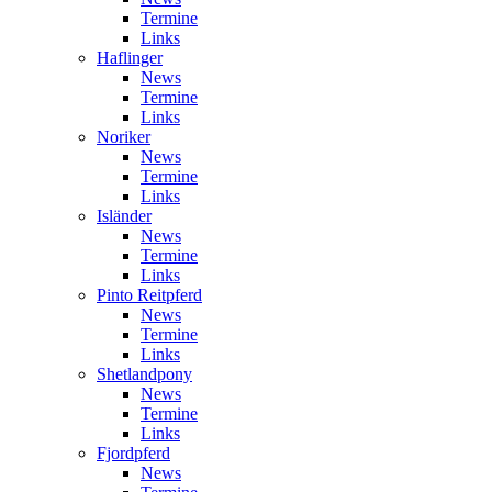
Termine
Links
Haflinger
News
Termine
Links
Noriker
News
Termine
Links
Isländer
News
Termine
Links
Pinto Reitpferd
News
Termine
Links
Shetlandpony
News
Termine
Links
Fjordpferd
News