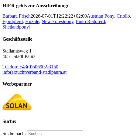
HIER gehts zur Ausschreibung:
Barbara Frisch
2026-07-01T12:22:22+02:00
Austrian Pony
,
Criollo
,
Fjordpferd
,
Huzule
,
New Forestpony
,
Pinto Reitpferd
,
Shetlandpony
|
Geschäftsstelle
Stallamtsweg 1
4651 Stadl-Paura
Telefon: +43(0)506902-3150
info(a)zuchtverband-stadlpaura.at
Werbepartner
Suche:
Suche nach: